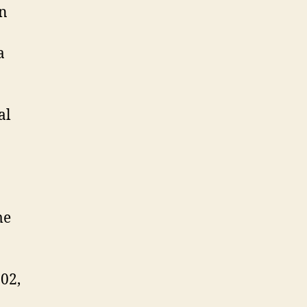
en
a
al
me
a
-02,