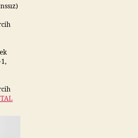
anssız)
rcih
mek
-1,
rcih
ITAL