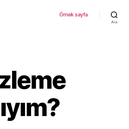
Örnek sayfa
Ara
izleme
lıyım?