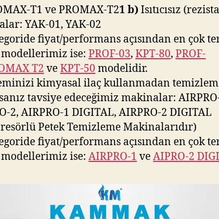
OMAX-T1 ve PROMAX-T2
1 b)
Isıtıcısız (rezist
lar: YAK-01, YAK-02
egoride fiyat/performans açısından en çok te
 modellerimiz ise:
PROF-03
,
KPT-80
,
PROF-
OMAX T2
ve
KPT-50
modelidir.
eminizi kimyasal ilaç kullanmadan temizle
rsanız tavsiye edeceğimiz makinalar: AIRPRO
O-2, AIRPRO-1 DIGITAL, AIRPRO-2 DIGITAL
esörlü Petek Temizleme Makinalarıdır)
egoride fiyat/performans açısından en çok te
 modellerimiz ise:
AIRPRO-1
ve
AIPRO-2 DIG