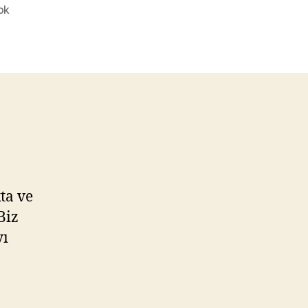
Hangi
ok
Petek
Temizleme
Makinasını
Almalıyım?
ta ve
Biz
yı