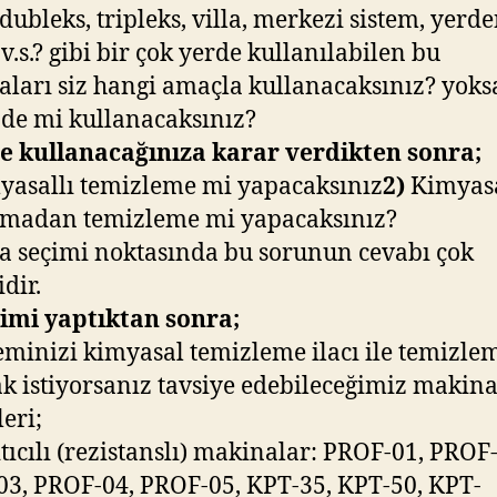
 dubleks, tripleks, villa, merkezi sistem, yerd
 v.s.? gibi bir çok yerde kullanılabilen bu
ları siz hangi amaçla kullanacaksınız? yoks
de mi kullanacaksınız?
e kullanacağınıza karar verdikten sonra;
asallı temizleme mi yapacaksınız
2)
Kimyas
nmadan temizleme mi yapacaksınız?
 seçimi noktasında bu sorunun cevabı çok
dir.
imi yaptıktan sonra;
eminizi kimyasal temizleme ilacı ile temizle
 istiyorsanız tavsiye edebileceğimiz makin
eri;
ıtıcılı (rezistanslı) makinalar: PROF-01, PROF
3, PROF-04, PROF-05, KPT-35, KPT-50, KPT-