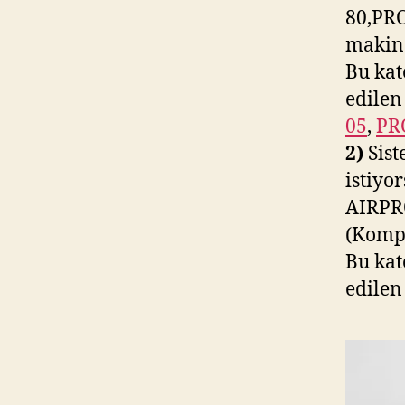
80,PR
makina
Bu kat
edilen
05
,
PR
2)
Sist
istiyo
AIRPR
(Kompr
Bu kat
edilen