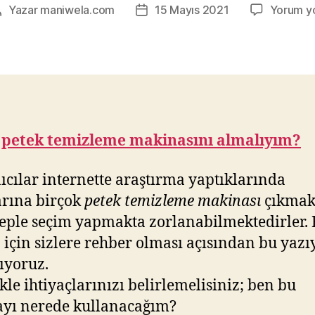
Yazar
maniwela.com
15 Mayıs 2021
Yorum y
Yazının
Yazı
yazarı
tarihi
 petek temizleme makinasını almalıyım?
ıcılar internette araştırma yaptıklarında
arına birçok
petek temizleme makinası
çıkmak
eple seçim yapmakta zorlanabilmektedirler. 
için sizlere rehber olması açısından bu yazı
ıyoruz.
kle ihtiyaçlarınızı belirlemelisiniz; ben bu
yı nerede kullanacağım?