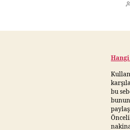
Hangi
Kullan
karşıl
bu seb
bunun 
paylaş
Önceli
nakina