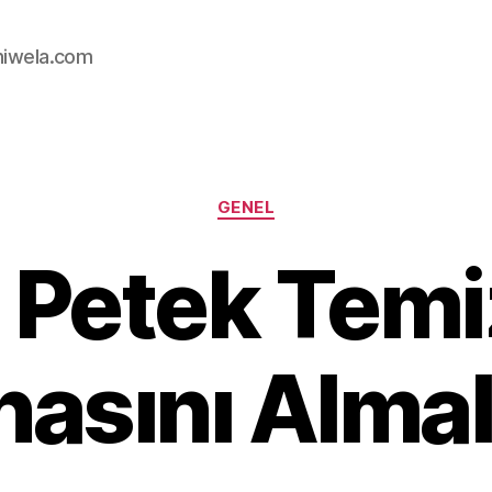
iwela.com
Kategoriler
GENEL
 Petek Tem
asını Alma