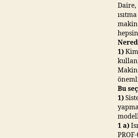
Daire,
ısıtma
makina
hepsin
Nered
1)
Kimy
kulla
Makina
önemli
Bu seç
1)
Sist
yapmak
modell
1 a)
Is
PROF-0