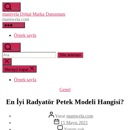
İçeriğe
Ara
atla
manivela Dijital Marka Danışmanı
maniwela.com
Menü
Örnek sayfa
Ara
Arama
yap:
Aramayı
kapat
Menüyü kapat
Örnek sayfa
Kategoriler
Genel
En İyi Radyatör Petek Modeli Hangisi?
Yazının
Yazar
maniwela.com
yazarı
Yazı
15 Mayıs 2021
tarihi
En
Yorum yok