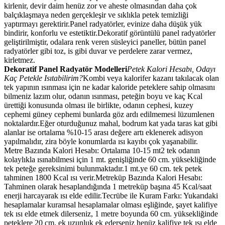
kirlenir, devir daim henüz zor ve aheste olmasından daha çok
balçıklaşmaya neden gerçekleşir ve sıklıkla petek temizliği
yaptırmayı gerektirir.Panel radyatörler, evinize daha düşük yük
bindirir, konforlu ve estetiktir.Dekoratif görüntülü panel radyatörler
geliştirilmiştir, odalara renk veren süsleyici paneller, bütün panel
radyatörler gibi toz, is gibi duvar ve perdelere zarar vermez,
kirletmez.
Dekoratif Panel Radyatör Modelleri
Petek Kalori Hesabı, Odayı
Kaç Petekle Isıtabilirim?
Kombi veya kalorifer kazanı takılacak olan
tek yapının ısınması için ne kadar kaloride peteklere sahip olmasını
bilmeniz lazım olur, odanın ısınması, peteğin boyu ve kaç Kcal
ürettiği konusunda olması ile birlikte, odanın cephesi, kuzey
cephemi güney cephemi bunlarda göz ardı edilmemesi lüzumlenen
noktalardır.Eğer oturduğunuz mahal, bodrum kat yada taras kat gibi
alanlar ise ortalama %10-15 arası değere artı eklenerek adisyon
yapılmalıdır, zira böyle konumlarda ısı kayıbı çok yaşanabilir.
Metre Bazında Kalori Hesabı: Ortalama 10-15 mt2 tek odanın
kolaylıkla ısınabilmesi için 1 mt. genişliğinde 60 cm. yüksekliğinde
tek peteğe gereksinimi bulunmaktadır.1 mt.ye 60 cm. tek petek
tahminen 1800 Kcal ısı verir.Metreküp Bazında Kalori Hesabı:
Tahminen olarak hesaplandığında 1 metreküp başına 45 Kcal/saat
enerji harcayarak ısı elde edilir.Tecrübe ile Kuram Farkı: Yukarıdaki
hesaplamalar kuramsal hesaplamalar olması eşliğinde, şayet kalifiye
tek ısı elde etmek dilerseniz, 1 metre boyunda 60 cm. yüksekliğinde
peteklere 20 cm. ek uzunluk ek ederseniz henüz kalifiye tek ısı elde