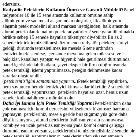
edersiniz.
Radyatör Peteklerin Kullanım Ömrü ve Garanti Müddeti?
Panel
radyatörler 10 ile 15 sene arasında kullanım ömrüne sahip
alüminyum ve sac metal alaşımından oluşurlar, ilk alüminyum
alaşımlı petek modelini alurad markası ürettiğinden, halk arasında
alurad petek olarak malum petek radyatörler 2 sene garantili olmakla
birlikte sebep 15 senede hayatları tükeniyor diyebiliriz.En az 2
senede tek tek temizletilmesi lüzumlenen radyatör petekler, süreyi
geldiği durumda temizletilmez ise mesela 6 sene ardından
temizletilmek istenirse, içerisinde meydana gelen müessese ve
balçıklar, kanallara yapışır, ve hijyenik hale getirilmesi durumunda
panel içerisinde tahribatlara, şayet eksper bir firma doğrulusunda
petek temizliği işlemi yaptırılmazsa, peteğin delinmesine kadar
zararlar oluşturabilir.
(
petek temizliğini zamanında yaptırın..
)Petek temizliği yapılırken,
hem savunucu hemde temizleyici kimyasallar tüketilir, 2 senede bir
petek temizliği yaptırırsanız, peteklerin hayatları uzar, henüz uzun
seneler kullanabilmeniz mümkün olur.
Daha İyi Isınma İçin Petek Temizliği Yaptırın!
Peteklerinizin daha
çok ısınması için kombi derecesini yükselterek lüzumsuz harcama
yapmayın, petekleriniz, mesela geride bıraktığımız yıla göre daha
düşük ısınıyorsa, alurad peteklerin üstü ısınıyor altı ısınmıyorsa,
kombiye en uzak petek az ısınıyorsa yada kombi daimi çalıştığı
durumda ısınamıyorsanız, peteklerinizi temizletmelisiniz.2 senede bir
petek temizliği yaptırmalısınız, peteklerinizden şikayet etmeyin,