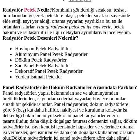
İyi
Radyatör
Radyatör
Petek
Nedir?
Kombinin gönderdiği sıcak su, tesisat
Petek
borularından geçerek peteklere ulaşır, petekler sıcak su sayesinde
Modeli
elde ettiği ısıyı yer aldığı ortama yayarlar, yaydıkları bu ısı ile
Hangisi?
ortamları ısıtırlar.
Hangi radyatör petek en iyi ısıyı verir
, petek
bakımı ve ısı tasarrufu ile ilgili detayları ayrıntılarıyla inceleyelim.
Radyatör Petek Desenleri Nelerdir?
Havlupan Petek Radyatörler
Alüminyum Panel Petek Radyatörler
Döküm Petek Radyatörler
Sac Panel Petek Radyatörler
Dekoratif Panel Petek Radyatörler
Yerden Isıtmalı Petekler
Panel Radyatörler ile Döküm Radyatörler Arasındaki Farklar?
Panel radyatörler, yapısı bakımından sac ve alüminyumdan
üretildiklerinden, ısıyı ortama derhal yayarlar, böylece ortamlar
süratli bir şekilde ısınırlar. Panel radyatörler, döküm radyatörlere
göre 5 (beş) kat daha hafiftir, nakliyesi ve kurulumu kolaydır.Isı
iletkenliği bakımından yüksek olan panel radyatörler enerji
tasarrufludur, daha düşük doğalgaz faturası ödemenizi sağlar, döküm
radyatörler ise ısıyı kendisi içerisinde hapseder ve yeterince ortama
ısı vermezler, geç ısınırlar ve daha çok doğalgaz kullanmanız lazım
olur.Döküm radyatörlerin içi panel radyatörlere göre daha süratli