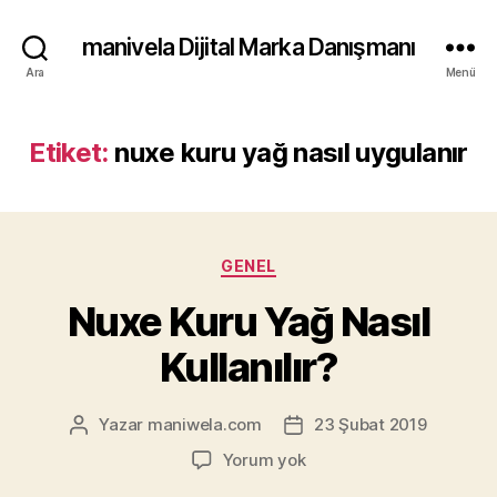
manivela Dijital Marka Danışmanı
Ara
Menü
Etiket:
nuxe kuru yağ nasıl uygulanır
Kategoriler
GENEL
Nuxe Kuru Yağ Nasıl
Kullanılır?
Yazar
maniwela.com
23 Şubat 2019
Yazının
Yazı
yazarı
tarihi
Nuxe
Yorum yok
Kuru