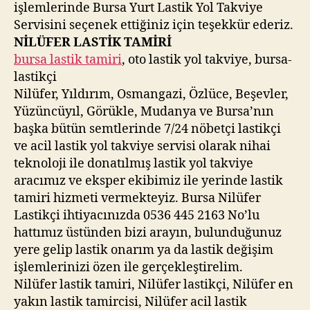
işlemlerinde Bursa Yurt Lastik Yol Takviye
Servisini seçenek ettiğiniz için teşekkür ederiz.
NİLÜFER LASTİK TAMİRİ
bursa lastik tamiri
, oto lastik yol takviye, bursa-
lastikçi
Nilüfer, Yıldırım, Osmangazi, Özlüce, Beşevler,
Yüzüncüyıl, Görükle, Mudanya ve Bursa’nın
başka bütün semtlerinde 7/24 nöbetçi lastikçi
ve acil lastik yol takviye servisi olarak nihai
teknoloji ile donatılmış lastik yol takviye
aracımız ve eksper ekibimiz ile yerinde lastik
tamiri hizmeti vermekteyiz. Bursa Nilüfer
Lastikçi ihtiyacınızda 0536 445 2163 No’lu
hattımız üstünden bizi arayın, bulunduğunuz
yere gelip lastik onarım ya da lastik değişim
işlemlerinizi özen ile gerçekleştirelim.
Nilüfer lastik tamiri, Nilüfer lastikçi, Nilüfer en
yakın lastik tamircisi, Nilüfer acil lastik