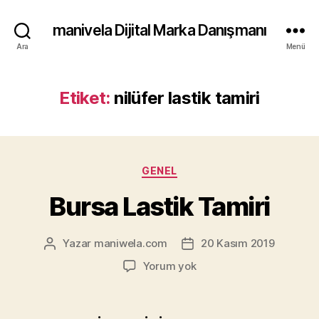
manivela Dijital Marka Danışmanı
Ara
Menü
Etiket:
nilüfer lastik tamiri
Kategoriler
GENEL
Bursa Lastik Tamiri
Yazar
maniwela.com
20 Kasım 2019
Yazının
Yazı
yazarı
tarihi
Bursa
Yorum yok
Lastik
Tamiri