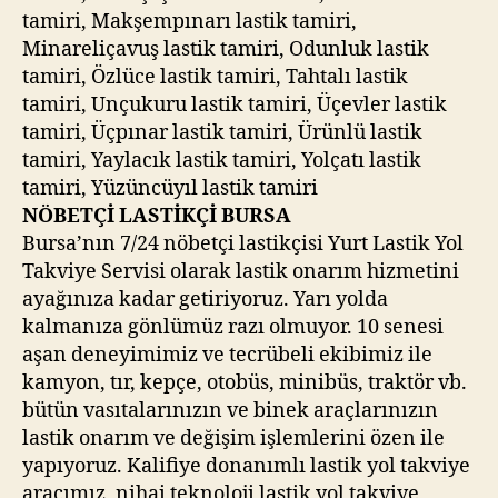
tamiri, Makşempınarı lastik tamiri,
Minareliçavuş lastik tamiri, Odunluk lastik
tamiri, Özlüce lastik tamiri, Tahtalı lastik
tamiri, Unçukuru lastik tamiri, Üçevler lastik
tamiri, Üçpınar lastik tamiri, Ürünlü lastik
tamiri, Yaylacık lastik tamiri, Yolçatı lastik
tamiri, Yüzüncüyıl lastik tamiri
NÖBETÇİ LASTİKÇİ BURSA
Bursa’nın 7/24 nöbetçi lastikçisi Yurt Lastik Yol
Takviye Servisi olarak lastik onarım hizmetini
ayağınıza kadar getiriyoruz. Yarı yolda
kalmanıza gönlümüz razı olmuyor. 10 senesi
aşan deneyimimiz ve tecrübeli ekibimiz ile
kamyon, tır, kepçe, otobüs, minibüs, traktör vb.
bütün vasıtalarınızın ve binek araçlarınızın
lastik onarım ve değişim işlemlerini özen ile
yapıyoruz. Kalifiye donanımlı lastik yol takviye
aracımız, nihai teknoloji lastik yol takviye