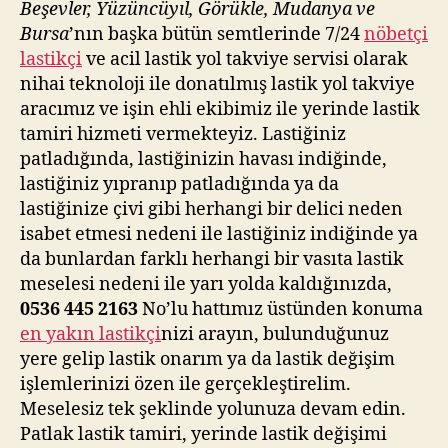
Beşevler, Yüzüncüyıl, Görükle, Mudanya ve
Bursa
’nın başka bütün semtlerinde 7/24
nöbetçi
lastikçi
ve acil lastik yol takviye servisi olarak
nihai teknoloji ile donatılmış lastik yol takviye
aracımız ve işin ehli ekibimiz ile yerinde lastik
tamiri hizmeti vermekteyiz. Lastiğiniz
patladığında, lastiğinizin havası indiğinde,
lastiğiniz yıpranıp patladığında ya da
lastiğinize çivi gibi herhangi bir delici neden
isabet etmesi nedeni ile lastiğiniz indiğinde ya
da bunlardan farklı herhangi bir vasıta lastik
meselesi nedeni ile yarı yolda kaldığınızda,
0536 445 2163
No’lu hattımız üstünden konuma
en yakın lastikçi
nizi arayın, bulunduğunuz
yere gelip lastik onarım ya da lastik değişim
işlemlerinizi özen ile gerçekleştirelim.
Meselesiz tek şeklinde yolunuza devam edin.
Patlak lastik tamiri, yerinde lastik değişimi