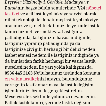
Beşevler, Yüzüncüyıl, Görükle, Mudanya ve
Bursa
’nın başka bütün semtlerinde 7/24
nöbetçi
lastikçi
ve acil lastik yol takviye servisi olarak
nihai teknoloji ile donatılmış lastik yol takviye
aracımız ve işin ehli ekibimiz ile yerinde lastik
tamiri hizmeti vermekteyiz. Lastiğiniz
patladığında, lastiğinizin havası indiğinde,
lastiğiniz yıpranıp patladığında ya da
lastiğinize çivi gibi herhangi bir delici neden
isabet etmesi nedeni ile lastiğiniz indiğinde ya
da bunlardan farklı herhangi bir vasıta lastik
meselesi nedeni ile yarı yolda kaldığınızda,
0536 445 2163
No’lu hattımız üstünden konuma
en yakın lastikçi
nizi arayın, bulunduğunuz
yere gelip lastik onarım ya da lastik değişim
işlemlerinizi özen ile gerçekleştirelim.
Meselesiz tek şeklinde yolunuza devam edin.
Patlak lastik tamiri, yerinde lastik değişimi