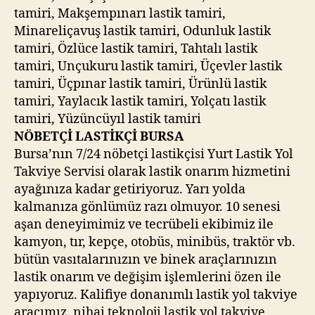
tamiri, Makşempınarı lastik tamiri,
Minareliçavuş lastik tamiri, Odunluk lastik
tamiri, Özlüce lastik tamiri, Tahtalı lastik
tamiri, Unçukuru lastik tamiri, Üçevler lastik
tamiri, Üçpınar lastik tamiri, Ürünlü lastik
tamiri, Yaylacık lastik tamiri, Yolçatı lastik
tamiri, Yüzüncüyıl lastik tamiri
NÖBETÇİ LASTİKÇİ BURSA
Bursa’nın 7/24 nöbetçi lastikçisi Yurt Lastik Yol
Takviye Servisi olarak lastik onarım hizmetini
ayağınıza kadar getiriyoruz. Yarı yolda
kalmanıza gönlümüz razı olmuyor. 10 senesi
aşan deneyimimiz ve tecrübeli ekibimiz ile
kamyon, tır, kepçe, otobüs, minibüs, traktör vb.
bütün vasıtalarınızın ve binek araçlarınızın
lastik onarım ve değişim işlemlerini özen ile
yapıyoruz. Kalifiye donanımlı lastik yol takviye
aracımız, nihai teknoloji lastik yol takviye