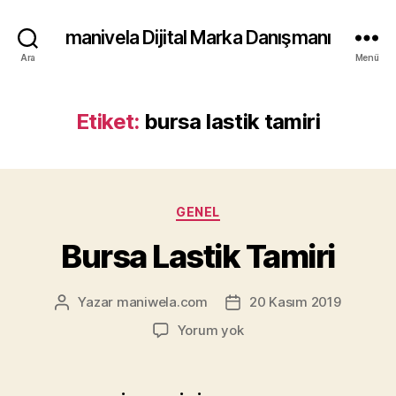
manivela Dijital Marka Danışmanı
Ara
Menü
Etiket:
bursa lastik tamiri
Kategoriler
GENEL
Bursa Lastik Tamiri
Yazar
maniwela.com
20 Kasım 2019
Yazının
Yazı
yazarı
tarihi
Bursa
Yorum yok
Lastik
Tamiri