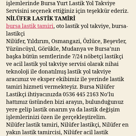
işlemlerinde Bursa Yurt Lastik Yol Takviye
Servisini seçenek ettiğiniz için teşekkür ederiz.
NİLÜFER LASTİK TAMİRİ
bursa lastik tamiri
, oto lastik yol takviye, bursa-
lastikçi
Nilüfer, Yıldırım, Osmangazi, Özlüce, Beşevler,
Yüzüncüyıl, Görükle, Mudanya ve Bursa’nın
başka bütün semtlerinde 7/24 nöbetçi lastikçi
ve acil lastik yol takviye servisi olarak nihai
teknoloji ile donatılmış lastik yol takviye
aracımız ve eksper ekibimiz ile yerinde lastik
tamiri hizmeti vermekteyiz. Bursa Nilüfer
Lastikçi ihtiyacınızda 0536 445 2163 No’lu
hattımız üstünden bizi arayın, bulunduğunuz
yere gelip lastik onarım ya da lastik değişim
işlemlerinizi özen ile gerçekleştirelim.
Nilüfer lastik tamiri, Nilüfer lastikçi, Nilüfer en
yakın lastik tamircisi, Nilüfer acil lastik