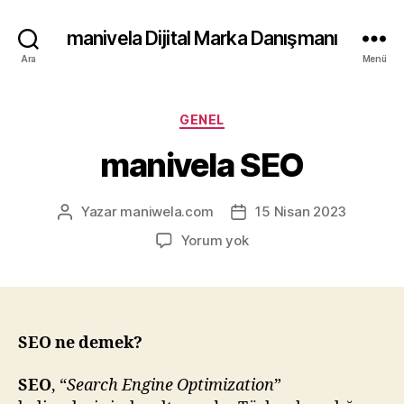
manivela Dijital Marka Danışmanı
Ara
Menü
Kategoriler
GENEL
manivela SEO
Yazar
maniwela.com
15 Nisan 2023
Yazının
Yazı
yazarı
tarihi
manivela
Yorum yok
SEO
SEO ne demek?
SEO
, “
Search Engine Optimization
”