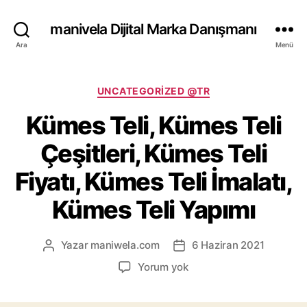
manivela Dijital Marka Danışmanı
Ara
Menü
Kategoriler
UNCATEGORIZED @TR
Kümes Teli, Kümes Teli
Çeşitleri, Kümes Teli
Fiyatı, Kümes Teli İmalatı,
Kümes Teli Yapımı
Yazar
maniwela.com
6 Haziran 2021
Yazının
Yazı
yazarı
tarihi
Kümes
Yorum yok
Teli,
Kümes