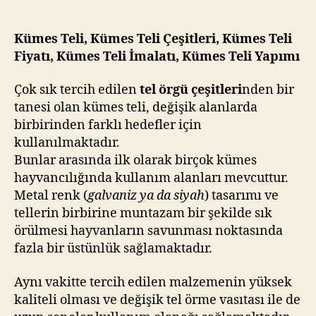
Teli
Çeşitleri,
Kümes
Kümes Teli, Kümes Teli Çeşitleri, Kümes Teli
Teli
Fiyatı, Kümes Teli İmalatı, Kümes Teli Yapımı
Fiyatı,
Kümes
Çok sık tercih edilen
tel örgü çeşitleri
nden bir
Teli
tanesi olan kümes teli, değişik alanlarda
İmalatı,
birbirinden farklı hedefler için
Kümes
kullanılmaktadır.
Teli
Bunlar arasında ilk olarak birçok kümes
Yapımı
hayvancılığında kullanım alanları mevcuttur.
Metal renk (
galvaniz ya da siyah
) tasarımı ve
tellerin birbirine muntazam bir şekilde sık
örülmesi hayvanların savunması noktasında
fazla bir üstünlük sağlamaktadır.
Aynı vakitte tercih edilen malzemenin yüksek
kaliteli olması ve değişik tel örme vasıtası ile de