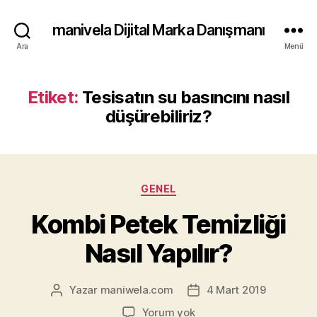
manivela Dijital Marka Danışmanı
Ara
Menü
Etiket:
Tesisatın su basıncını nasıl
düşürebiliriz?
Kategoriler
GENEL
Kombi Petek Temizliği
Nasıl Yapılır?
Yazar
maniwela.com
4 Mart 2019
Yazının
Yazı
yazarı
tarihi
Kombi
Yorum yok