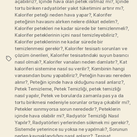
açabiliriz?
,
İçinde hava olan petek ısıtmaz mı?
,
İçinde
tortu biriken radyatörler yakıt tüketimini artırır mı?
,
Kalorifer peteği neden hava yapar?
,
Kalorifer
peteğinin havasını alırken nelere dikkat edelim?
,
Kalorifer petekleri ne kadar sürede bir temizlenmeli?
,
Kalorifer peteklerinin içini nasıl temizleyebiliriz?
,
Kalorifer peteklerinin ne kadar sürede bir
temizlenmesi gerekir?
,
Kalorifer tesisatı sorunları ve
çözüm önerileri
,
Kalorifer tesisatındaki suyun basıncı
Etiketler
nasıl olmalı?
,
Kalorifer vanaları neden damlatır?
,
Kat
kaloriferi sistemine nasıl su verilir?
,
Kombinin hangi
vanasından bunu yapabiliriz?
,
Peteğin havası nereden
alınır?
,
Peteğin içinde hava olduğunu nasıl anlarız?
,
Petek Temizleme
,
Petek Temizliği
,
petek temizliği
nasıl yapılır
,
Petek ve borularda zamanla pas ya da
tortu birikmesi nedeniyle sorunlar ortaya çıkabilir mi?
,
Petekler ısınmıyorsa sorun nerededir?
,
Peteklerin
içinde hava olabilir mi?
,
Radyatör Temizliği Nasıl
Yapılır?
,
Radyatörleri yerlerinden sökmek mi gerekir?
,
Sistemde yeterince su yoksa ne yapılmalı?
,
Sorunun
neden kaynaklandığını nasıl anlarız?
,
Tesisat