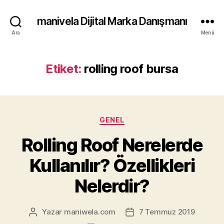
manivela Dijital Marka Danışmanı
Ara
Menü
Etiket:
rolling roof bursa
Kategoriler
GENEL
Rolling Roof Nerelerde
Kullanılır? Özellikleri
Nelerdir?
Yazar
maniwela.com
7 Temmuz 2019
Yazının
Yazı
yazarı
tarihi