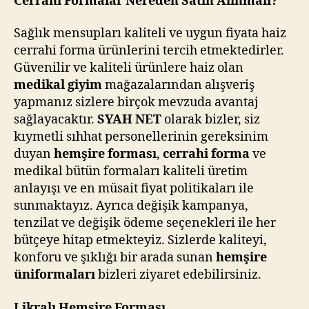
Cerrahi Formalar Nereden Satın Alınmalı?
Sağlık mensupları kaliteli ve uygun fiyata haiz
cerrahi forma ürünlerini tercih etmektedirler.
Güvenilir ve kaliteli ürünlere haiz olan
medikal giyim
mağazalarından alışveriş
yapmanız sizlere birçok mevzuda avantaj
sağlayacaktır.
SYAH NET
olarak bizler, siz
kıymetli sıhhat personellerinin gereksinim
duyan
hemşire forması
,
cerrahi forma
ve
medikal bütün formaları kaliteli üretim
anlayışı ve en müsait fiyat politikaları ile
sunmaktayız. Ayrıca değişik kampanya,
tenzilat ve değişik ödeme seçenekleri ile her
bütçeye hitap etmekteyiz. Sizlerde kaliteyi,
konforu ve şıklığı bir arada sunan
hemşire
üniformaları
bizleri ziyaret edebilirsiniz.
Likralı Hemşire Forması