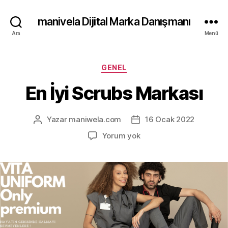
manivela Dijital Marka Danışmanı
Ara
Menü
Kategoriler
GENEL
En İyi Scrubs Markası
Yazar
maniwela.com
16 Ocak 2022
Yazının
Yazı
yazarı
tarihi
En
Yorum yok
İyi
Scrubs
Markası