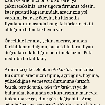
kaldı ve aracınızı bir oto kurtarıcıya
çektireceksiniz. İster sigorta firmanız ödesin,
ister garanti kapsamındaki aracınızın yol
yardımı, ister siz ödeyin, bu hizmetin
fiyatlandırılmasında hangi faktörlerin etkili
olduğunu bilmekte fayda var.
Öncelikle her araç çekim operasyonunda
farklılıklar olduğunu, bu farklılıkların fiyatı
doğrudan etkilediğini belirtmek lazım. Peki
nedir bu farklılıklar;
Aracınızı çekecek olan
oto kurtarıcı
nın cinsi.
Bu durum aracınızın tipine, ağırlığına, boyuna,
yüksekliğine ve mevcut durumuna (
arızalı,
kazalı, ters dönmüş, tekerler kırık vs
) ya da
bulunulan konumda oto kurtarıcının manevra
imkanına ve çeşidine göre değişebilir. Araç
eğer boğazı geçecek ise Oto Kurtarıcının İstinye